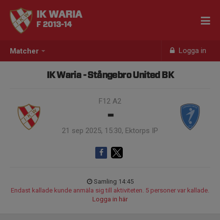
IK WARIA
F 2013-14
Logga in
Matcher
IK Waria - Stångebro United BK
F12 A2
-
21 sep 2025, 15:30, Ektorps IP
Samling 14:45
Endast kallade kunde anmäla sig till aktiviteten. 5 personer var kallade.
Logga in här