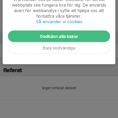
webbplats ska fungera bra för dig. De används
även för webbanalys i syfte att hjälpa oss att
Stella Myhr
förbättra våra tjänster.
Så använder vi cookies
Vera Arrelid
Godkänn alla kakor
Ledare
Bara nödvändiga
Joakim Arrelid
Assisterande tränare
Referat
Inget referat skrivet