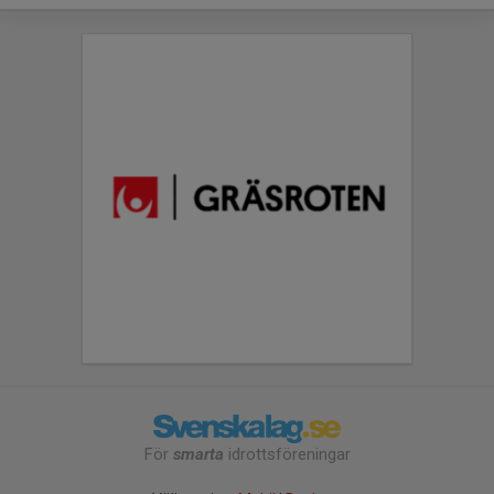
För
smarta
idrottsföreningar