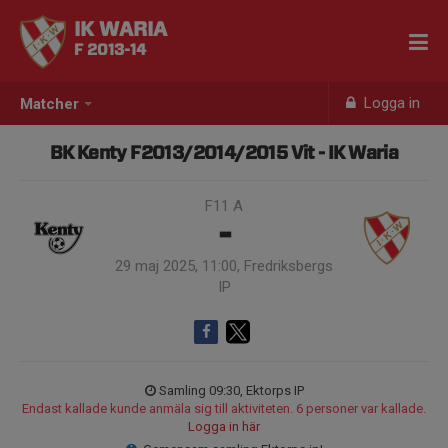
IK WARIA
F 2013-14
Logga in
Matcher
BK Kenty F2013/2014/2015 Vit - IK Waria
F11 A
-
29 maj 2025, 11:00, Fredriksbergs
IP
Samling 09:30, Ektorps IP
Endast kallade kunde anmäla sig till aktiviteten. 6 personer var kallade.
Logga in här