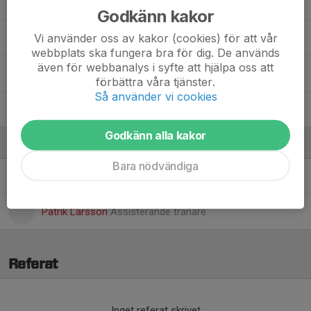
Maja Schander
Godkänn kakor
Vi använder oss av kakor (cookies) för att vår
Patricia Sörman
webbplats ska fungera bra för dig. De används
även för webbanalys i syfte att hjälpa oss att
Thelma Wistrand
förbättra våra tjänster.
Så använder vi cookies
Zara Knezevic
Godkänn alla kakor
Ledare
Bara nödvändiga
Andreas Andersson
Assisterande tränare, kontaktperson
Patrik Larsson
Assisterande tränare
Referat
Inget referat skrivet