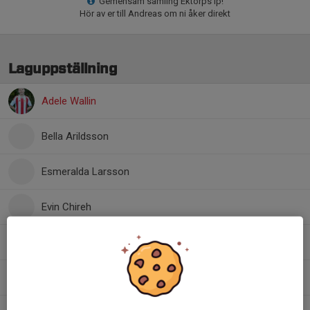
Gemensam samling Ektorps ip!
Hör av er till Andreas om ni åker direkt
Laguppställning
Adele Wallin
Bella Arildsson
Esmeralda Larsson
Evin Chireh
15. Leia Klangeryd
, F 2015-16
9. Lycka Andersson
, F 2015-16