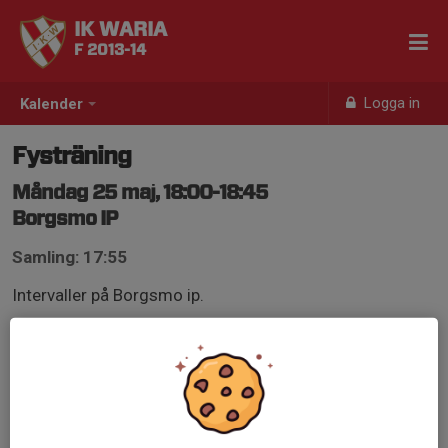
IK WARIA
F 2013-14
Logga in
Kalender
Fysträning
Måndag 25 maj, 18:00-18:45
Borgsmo IP
Samling: 17:55
Intervaller på Borgsmo ip.