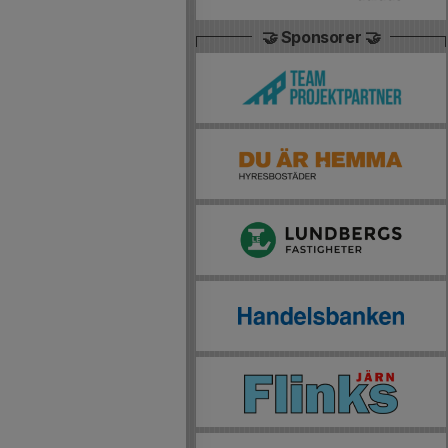
🤝 Sponsorer 🤝