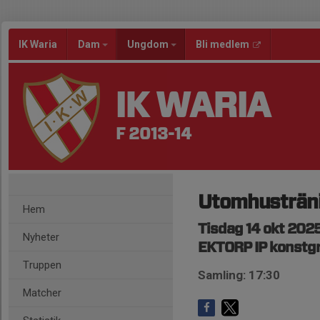
IK Waria
Dam
Ungdom
Bli medlem
IK WARIA
F 2013-14
Utomhusträn
Hem
Tisdag 14 okt 2025
Nyheter
EKTORP IP konstg
Truppen
Samling: 17:30
Matcher