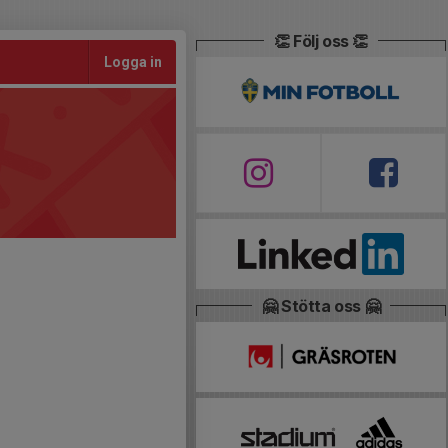
👏 Följ oss 👏
Logga in
🤗 Stötta oss 🤗