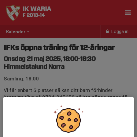
IK WARIA
F 2013-14
Logga in
Kalender
IFKs öppna träning för 12-åringar
Onsdag 21 maj 2025, 18:00-19:30
Himmelstalund Norra
Samling: 18:00
Vi får enbart 6 platser så kan ditt barn förhinder
kontakta Ylva på 0734-345658 så kan någon annan få
möjlighet att få platsen.