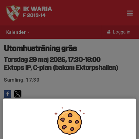
IK WARIA
F 2013-14
Logga in
Kalender
Utomhusträning gräs
Torsdag 29 maj 2025, 17:30-19:00
Ektops IP, C-plan (bakom Ektorpshallen)
Samling: 17:30