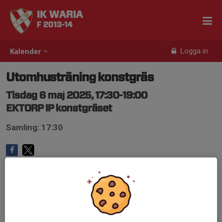
IK WARIA
F 2013-14
Logga in
Kalender
Utomhusträning konstgräs
Tisdag 6 maj 2025, 17:30-19:00
EKTORP IP konstgräset
Samling: 17:30