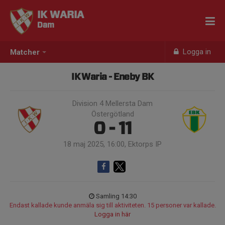
IK WARIA
Dam
Logga in
Matcher
IK Waria - Eneby BK
Division 4 Mellersta Dam
Östergötland
0 - 11
18 maj 2025, 16:00, Ektorps IP
Samling 14:30
Endast kallade kunde anmäla sig till aktiviteten. 15 personer var kallade.
Logga in här