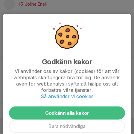
15. Joline Enell
17. Martina Kärnfeldt
19. Emélia Bello Johansson
20. Malin Persson
Godkänn kakor
21. Ingrid Händel
Vi använder oss av kakor (cookies) för att vår
webbplats ska fungera bra för dig. De används
23. Josefin Ahlin
även för webbanalys i syfte att hjälpa oss att
förbättra våra tjänster.
25. Leila Wanhatalo Mahdad
Så använder vi cookies
Sara Säwar Davidsson
Godkänn alla kakor
Bara nödvändiga
Ledare