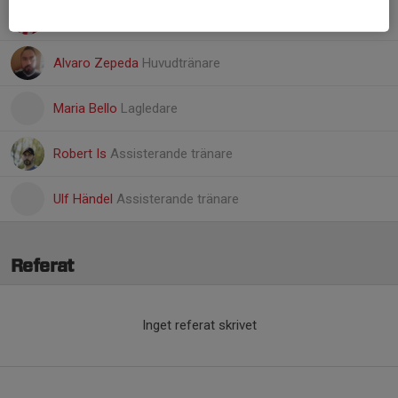
Frida Blomman Blomquist
Spelande hjälptränare
Alvaro Zepeda
Huvudtränare
Maria Bello
Lagledare
Robert Is
Assisterande tränare
Ulf Händel
Assisterande tränare
Referat
Inget referat skrivet