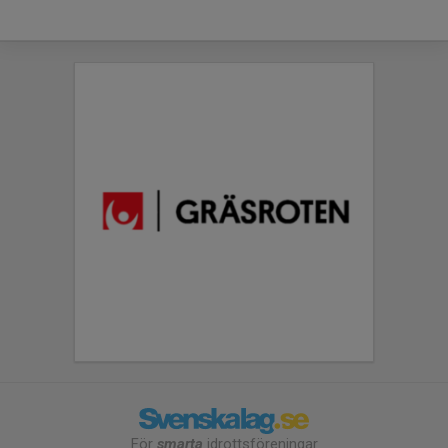
För
smarta
idrottsföreningar