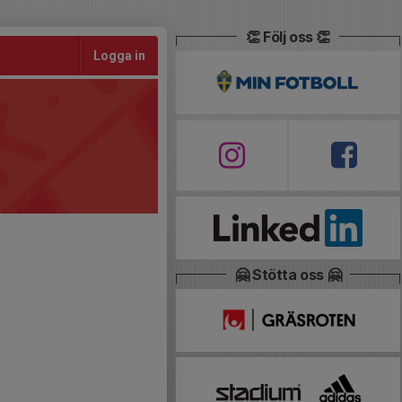
👏 Följ oss 👏
Logga in
🤗 Stötta oss 🤗