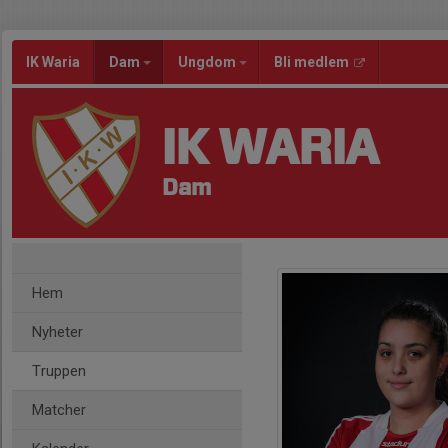
IK Waria
Dam
Ungdom
Bli medlem
IK WARIA
Dam
Hem
Nyheter
Truppen
Matcher