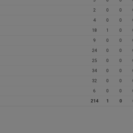
3
0
0
2
0
0
4
0
0
18
1
0
9
0
0
24
0
0
25
0
0
34
0
0
32
0
0
6
0
0
214
1
0