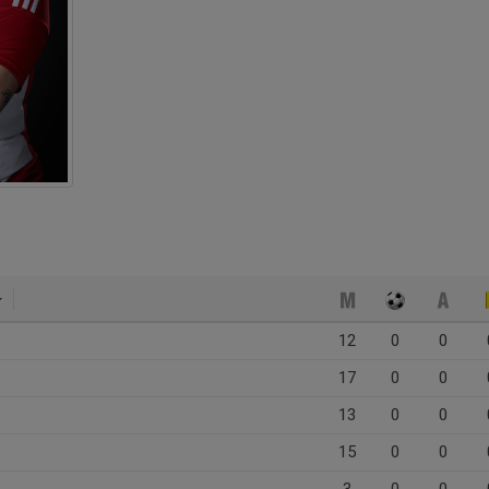
12
0
0
17
0
0
13
0
0
15
0
0