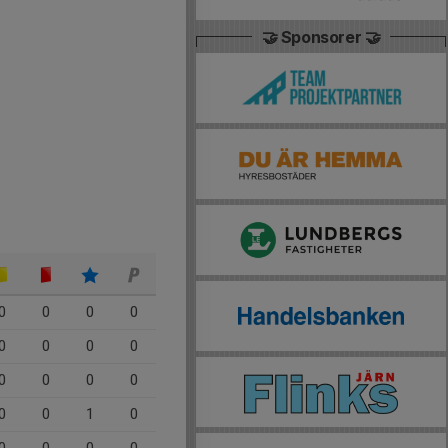
🤝 Sponsorer 🤝
0
0
0
0
0
0
0
0
0
0
0
0
0
0
1
0