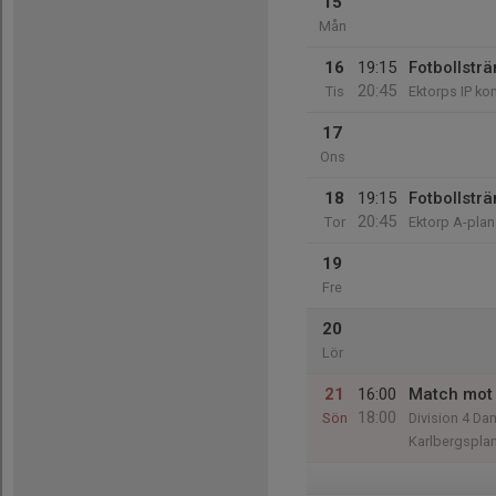
15
Mån
16
19:15
Fotbollsträ
20:45
Tis
Ektorps IP ko
17
Ons
18
19:15
Fotbollsträ
20:45
Tor
Ektorp A-plan
19
Fre
20
Lör
21
16:00
Match mot
18:00
Sön
Division 4 Da
Karlbergspla