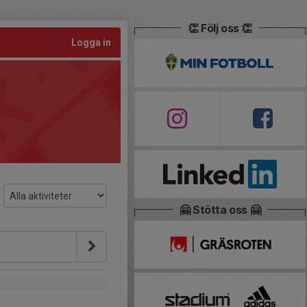
👏 Följ oss 👏
Logga in
🤗 Stötta oss 🤗