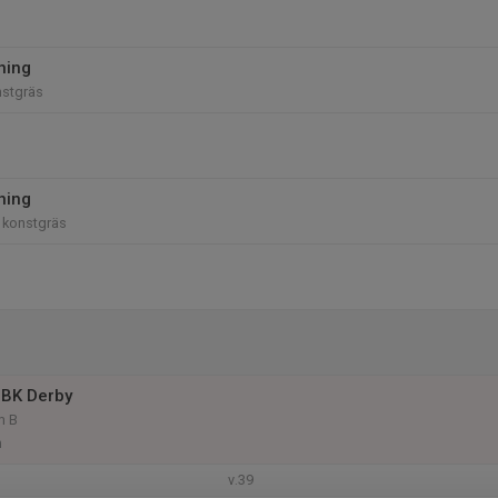
ning
nstgräs
ning
 konstgräs
 BK Derby
m B
n
v.39