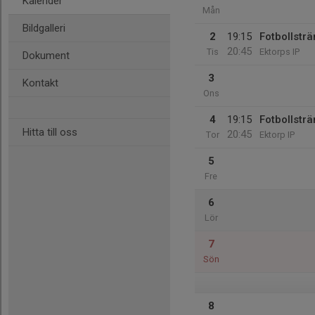
Kalender
Mån
Bildgalleri
2
19:15
Fotbollsträ
20:45
Tis
Ektorps IP
Dokument
3
Kontakt
Ons
4
19:15
Fotbollsträ
Hitta till oss
20:45
Tor
Ektorp IP
5
Fre
6
Lör
7
Sön
8