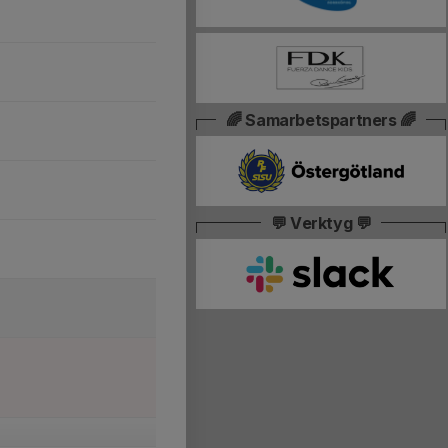
🌈 Samarbetspartners 🌈
💬 Verktyg 💬