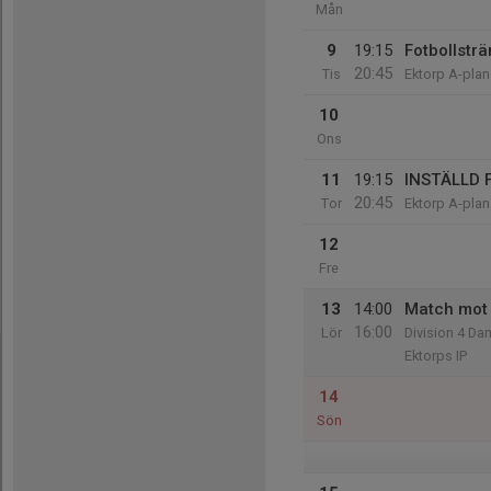
Mån
9
19:15
Fotbollsträ
20:45
Tis
Ektorp A-plan
10
Ons
11
19:15
INSTÄLLD F
20:45
Tor
Ektorp A-plan
12
Fre
13
14:00
Match mot
16:00
Lör
Division 4 Da
Ektorps IP
14
Sön