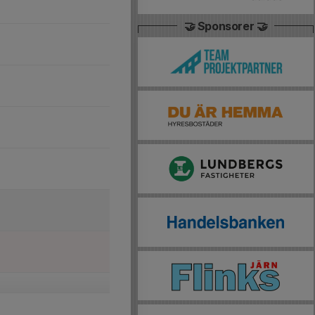
🤝 Sponsorer 🤝