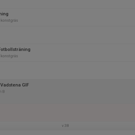
ning
 konstgräs
otbollsträning
 konstgräs
 Vadstena GIF
m B
v.38