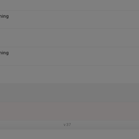
ning
ning
v.37