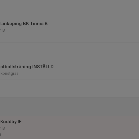
Linköping BK Tinnis B
m B
otbollsträning INSTÄLLD
 konstgräs
Kuddby IF
m B
1