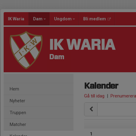
IK Waria
Dam
Ungdom
Bli medlem
IK WARIA
Dam
Kalender
Hem
Gå till idag
|
Prenumerer
Nyheter
Truppen
Matcher
1