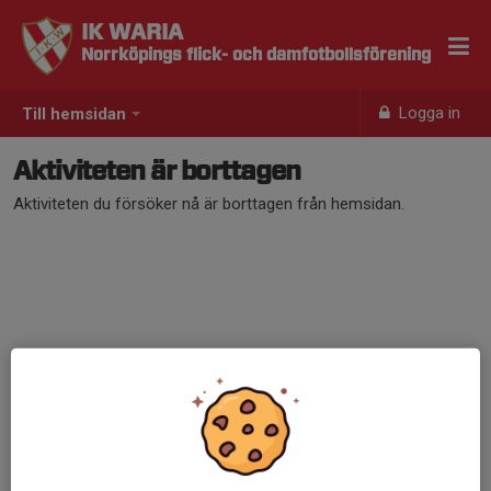
IK WARIA
Norrköpings flick- och damfotbollsförening
Logga in
Till hemsidan
Aktiviteten är borttagen
Aktiviteten du försöker nå är borttagen från hemsidan.