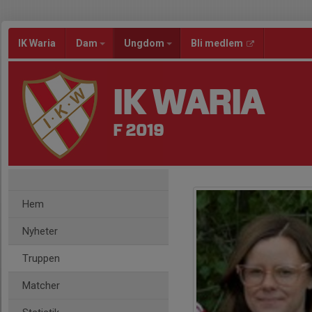
IK Waria
Dam
Ungdom
Bli medlem
IK WARIA
F 2019
Hem
Nyheter
Truppen
Matcher