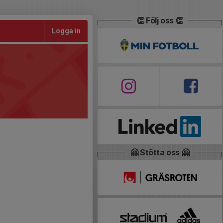
👏 Följ oss 👏
Logga in
🤗 Stötta oss 🤗