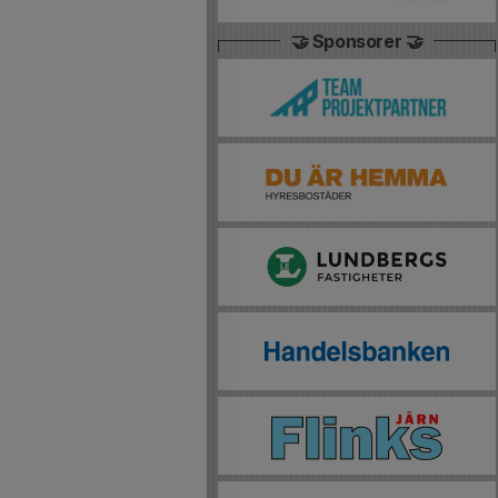
🤝 Sponsorer 🤝