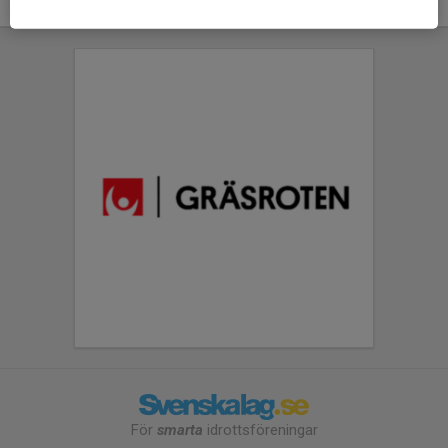
För
smarta
idrottsföreningar