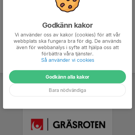
fotbollskor/gympaskor samt vattenflaska. Även
benskydd rekommenderas.
Bra med uppsatt hår och urtagna/tejpade örhängen.
Godkänn kakor
Vi använder oss av kakor (cookies) för att vår
webbplats ska fungera bra för dig. De används
även för webbanalys i syfte att hjälpa oss att
förbättra våra tjänster.
Så använder vi cookies
Godkänn alla kakor
Bara nödvändiga