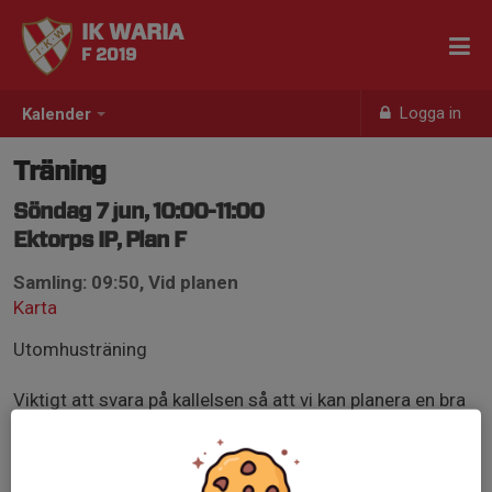
IK WARIA
F 2019
Logga in
Kalender
Träning
Söndag 7 jun, 10:00-11:00
Ektorps IP, Plan F
Samling: 09:50, Vid planen
Karta
Utomhusträning
Viktigt att svara på kallelsen så att vi kan planera en bra
träning!
Se till att tjejerna har rätt kläder efter väder,