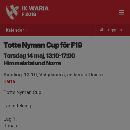
IK WARIA
F 2019
Logga in
Kalender
Totte Nyman Cup för F19
Torsdag 14 maj, 13:10-17:00
Himmelstalund Norra
Samling: 13:10, Vid planera, se länk till karta
Karta
Totte Nyman Cup.
Lagindelning:
Lag 1:
Jonas