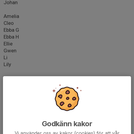
Johan
Amelia
Cleo
Ebba G
Ebba H
Ellie
Gwen
Li
Lily
Lag 2:
Filip
Alexandra
Alexander
Alice
Godkänn kakor
Alida
Vi använder oss av kakor (cookies) för att vår
Alma