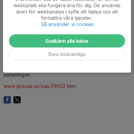
webbplats ska fungera bra för dig. De används
Kaylie
även för webbanalys i syfte att hjälpa oss att
Lisa
förbättra våra tjänster.
Luna
Så använder vi cookies
Sophia
Stella
Godkänn alla kakor
Bara nödvändiga
Spelschema och annan info finns på cupens hemsida. Se
länk nedan. Notera att det kan vara en bit att gå från
parkeringen.
www.procup.se/cup/39522.htm