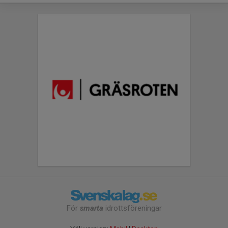
För
smarta
idrottsföreningar