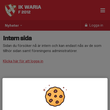
IK WARIA
F 2012
Logga in
Nyheter
Intern sida
Sidan du försöker nå är intern och kan endast nås av de som
tillhör sidan samt föreningens administratörer.
Klicka här för att logga in