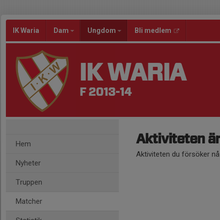
IK Waria
Dam
Ungdom
Bli medlem
IK WARIA
F 2013-14
Aktiviteten ä
Hem
Aktiviteten du försöker n
Nyheter
Truppen
Matcher