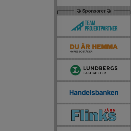
🤝 Sponsorer 🤝