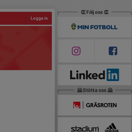
👏 Följ oss 👏
Logga in
🤗 Stötta oss 🤗