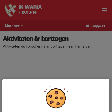
IK WARIA
F 2013-14
Logga in
Matcher
Aktiviteten är borttagen
Aktiviteten du försöker nå är borttagen från hemsidan.