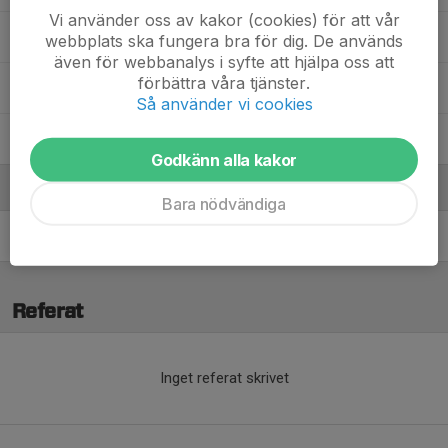
Vi använder oss av kakor (cookies) för att vår
Stella Myhr
webbplats ska fungera bra för dig. De används
även för webbanalys i syfte att hjälpa oss att
förbättra våra tjänster.
Tova Adamsson
Så använder vi cookies
Zara Knezevic
Godkänn alla kakor
Ledare
Bara nödvändiga
Wilson Boiardt
Tränare
Referat
Inget referat skrivet