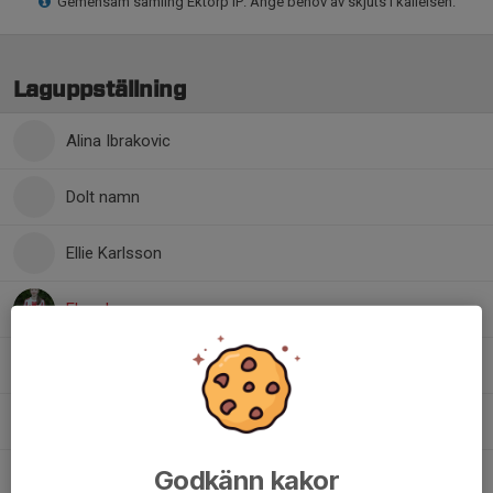
Gemensam samling Ektorp IP. Ange behov av skjuts i kallelsen.
Laguppställning
Alina Ibrakovic
Dolt namn
Ellie Karlsson
Elsa Jaxner
Emma Fougman
Isabella Diaz
Godkänn kakor
Maja Lakso Almborg