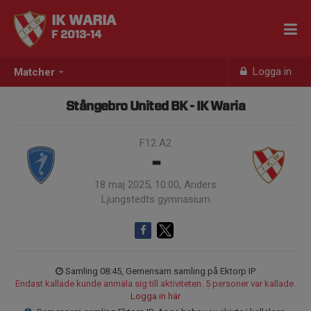
IK WARIA
F 2013-14
Logga in
Matcher
Stångebro United BK - IK Waria
F12 A2
-
18 maj 2025, 10:00, Anders
Ljungstedts gymnasium
Samling 08:45, Gemensam samling på Ektorp IP
Endast kallade kunde anmäla sig till aktiviteten. 5 personer var kallade.
Logga in här