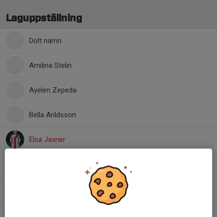
Laguppställning
Dolt namn
Amilina Stelin
Ayelen Zepeda
Bella Arildsson
Elsa Jaxner
Emma Fougman
Evin Maged
Tyra Rogalin