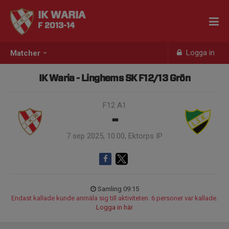
IK WARIA
F 2013-14
Logga in
Matcher
IK Waria - Linghems SK F12/13 Grön
F12 A1
-
7 sep 2025, 10:00, Ektorps IP
Samling 09:15
Endast kallade kunde anmäla sig till aktiviteten. 6 personer var kallade.
Logga in här