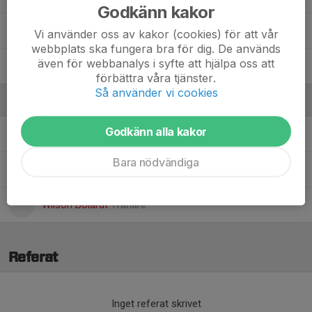
Godkänn kakor
Wilma Wistrand Broman
Vi använder oss av kakor (cookies) för att vår
webbplats ska fungera bra för dig. De används
även för webbanalys i syfte att hjälpa oss att
Zara Knezevic
förbättra våra tjänster.
Så använder vi cookies
Ledare
Godkänn alla kakor
Alvaro Zepeda
Assisterande tränare
Bara nödvändiga
Malin Wistrand
Aktivitetsledare
Wilson Boiardt
Tränare
Referat
Inget referat skrivet