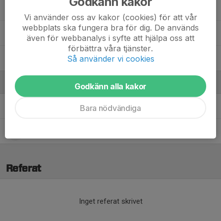
Godkänn kakor
Selma Ugljanin
Vi använder oss av kakor (cookies) för att vår
webbplats ska fungera bra för dig. De används
Vera Remnemark
även för webbanalys i syfte att hjälpa oss att
förbättra våra tjänster.
Så använder vi cookies
Wilma Wistrand Broman
Ledare
Godkänn alla kakor
Alvaro Zepeda
Assisterande tränare
Bara nödvändiga
Malin Wistrand
Aktivitetsledare
Referat
Inget referat skrivet