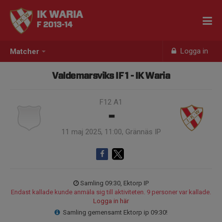
IK WARIA
F 2013-14
Logga in
Matcher
Valdemarsviks IF 1 - IK Waria
F12 A1
-
11 maj 2025, 11:00, Grännäs IP
Samling 09:30, Ektorp IP
Endast kallade kunde anmäla sig till aktiviteten. 9 personer var kallade.
Logga in här
Samling gemensamt Ektorp ip 09:30!