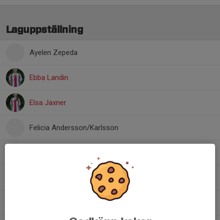
Laguppställning
Ayelen Zepeda
Ebba Landin
Elsa Jaxner
Felicia Andersson/Karlsson
Isabella Andersson
Maja Lakso Almborg
Olivia Nilsson