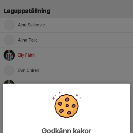
Laguppställning
Aina Salihovic
Alina Talic
Elly Fälth
Evin Chireh
Greta Grundström
Haylie Eriksson
Lovis Wastesson
Godkänn kakor
Sadan Albuhamdan