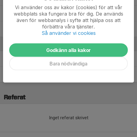
Vi använder oss av kakor (cookies) för att vår
webbplats ska fungera bra för dig. De används
Thelma Wistrand
även för webbanalys i syfte att hjälpa oss att
förbättra våra tjänster.
Vera Remnemark
Så använder vi cookies
Ledare
Godkänn alla kakor
Christoffer Jonsson
Assisterande tränare
Bara nödvändiga
Hanna Grundström
Assisterande tränare, webb-admin
Referat
Inget referat skrivet