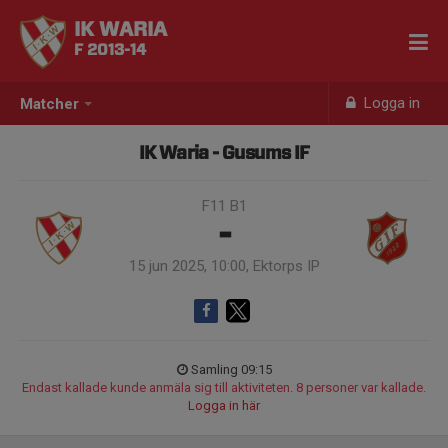
IK WARIA
F 2013-14
Logga in
Matcher
IK Waria - Gusums IF
F11 B1
-
15 jun 2025, 10:00, Ektorps IP
Samling 09:15
Endast kallade kunde anmäla sig till aktiviteten. 8 personer var kallade.
Logga in här