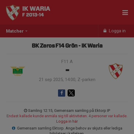
IK WARIA
F 2013-14
Logga in
Matcher
BK Zeros F14 Grön - IK Waria
F11 A
-
21 sep 2025, 14:00, Z-parken
Samling 12:15, Gemensam samling på Ektorp IP
Endast kallade kunde anmäla sig till aktiviteten. 4 personer var kallade.
Logga in här
Gemensam samling Ektorp. Ange behov av skjuts eller lediga
bilplatser i kallelsen.