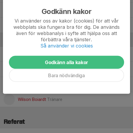
Godkänn kakor
Maja Schander
Vi använder oss av kakor (cookies) för att vår
Patricia Sörman
webbplats ska fungera bra för dig. De används
även för webbanalys i syfte att hjälpa oss att
förbättra våra tjänster.
Ledare
Så använder vi cookies
Andreas Andersson
Assisterande tränare, kontaktperson
Godkänn alla kakor
Hanna Grundström
Assisterande tränare, webb-admin
Bara nödvändiga
Patrik Larsson
Assisterande tränare
Wilson Boiardt
Tränare
Referat