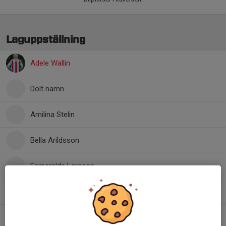
Laguppställning
Adele Wallin
Dolt namn
Amilina Stelin
Bella Arildsson
Esmeralda Larsson
Evin Chireh
Greta Grundström