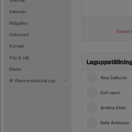
Statistik
Kalender
Bildgalleri
Endast k
Dokument
Kontakt
Köp & sälj
Laguppställnin
Kläder
Aina Salihovic
IK Waria invitational cup
Dolt namn
Amilina Stelin
Bella Arildsson