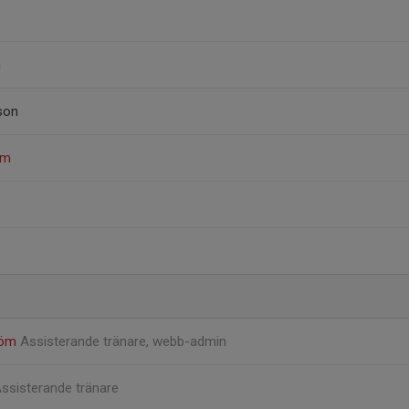
n
son
öm
röm
Assisterande tränare, webb-admin
ssisterande tränare