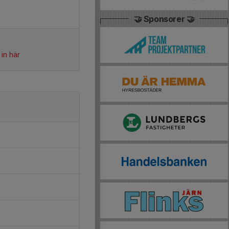
🤝 Sponsorer 🤝
in här