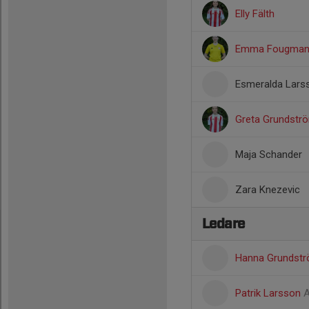
Elly Fälth
Emma Fougma
Esmeralda Lars
Greta Grundstr
Maja Schander
Zara Knezevic
Ledare
Hanna Grundst
Patrik Larsson
A