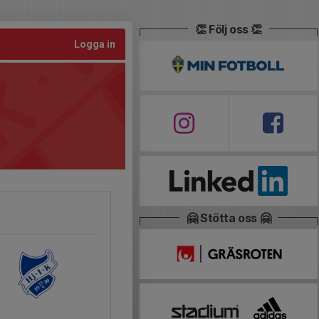
👏 Följ oss 👏
Logga in
🤗 Stötta oss 🤗