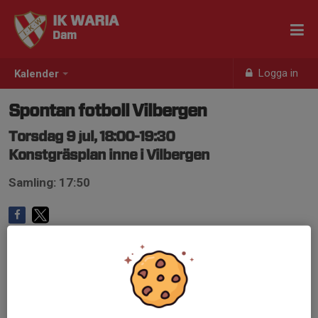
IK WARIA
Dam
Logga in
Kalender
Spontan fotboll Vilbergen
Torsdag 9 jul, 18:00-19:30
Konstgräsplan inne i Vilbergen
Samling: 17:50