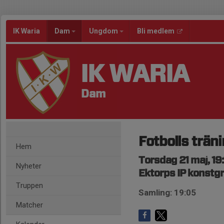
IK Waria
Dam
Ungdom
Bli medlem
IK WARIA
Dam
Fotbolls trän
Hem
Torsdag 21 maj, 19
Nyheter
Ektorps IP konstg
Truppen
Samling: 19:05
Matcher