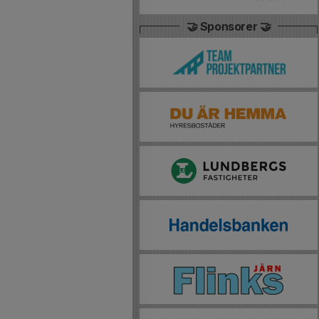
🤝 Sponsorer 🤝