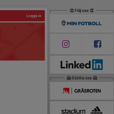
👏 Följ oss 👏
Logga in
🤗 Stötta oss 🤗