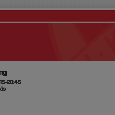
ing
:15-20:45
räs