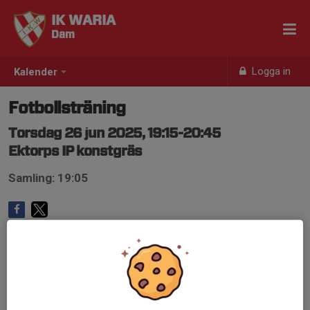
IK WARIA
Dam
Logga in
Kalender
Fotbollsträning
Torsdag 26 jun 2025, 19:15-20:45
Ektorps IP konstgräs
Samling: 19:05