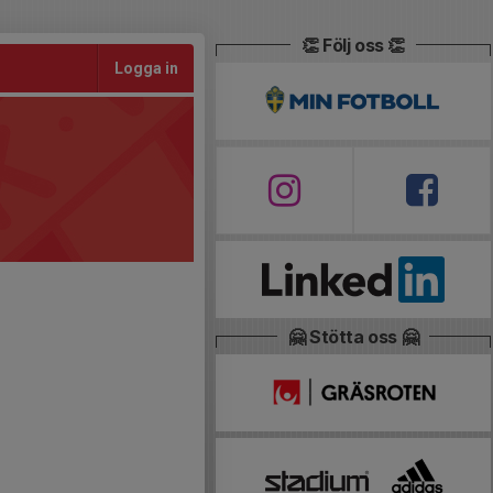
👏 Följ oss 👏
Logga in
🤗 Stötta oss 🤗