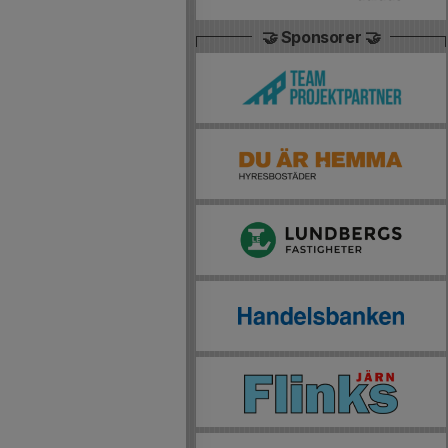
🤝 Sponsorer 🤝