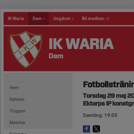
IK Waria
Dam
Ungdom
Bli medlem
IK WARIA
Dam
Fotbollsträni
Hem
Torsdag 29 maj 20
Nyheter
Ektorps IP konstg
Truppen
Samling: 19:05
Matcher